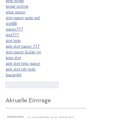
toto togel
togel online
situs gacor
slot gacor auto wd
slot88
gacor777
slot777
slot toto
apk slot gacor 777
slot gacor bulan ini
toto slot
apk slot toto gacor
apk slot idn toto
bacan4d
Gefällt mir
Antworten
Aktuelle Einträge
AUSWERTUNG DETOX
CHALLENGE