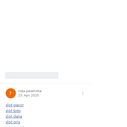
Gefällt mir
Antworten
rizka paramitha
23. Apr. 2025
slot gacor
slot toto
slot dana
slot qris