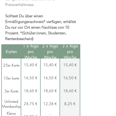
Preisverhältnisse.
Solltest Du über einen
Ermäßigungsnachweis* verfügen, erhältst
Du nur vor Ort einen Nachlass von 10
Prozent. *(Schüler:innen, Studenten,
Rentenbescheid)
1 x Yoga
2 x Yoga
3 x Yoga
Karten
pro
pro
pro
Woche
Woche
Woche
25er Karte
15,40 €
15,40 €
15,40 €
10er karte
16,50 €
16,50 €
16,50 €
5er Karte
18,60 €
18,60 €
18,60 €
Unlimited
24,75 €
12,38 €
8,25 €
Membership
Kleine
-