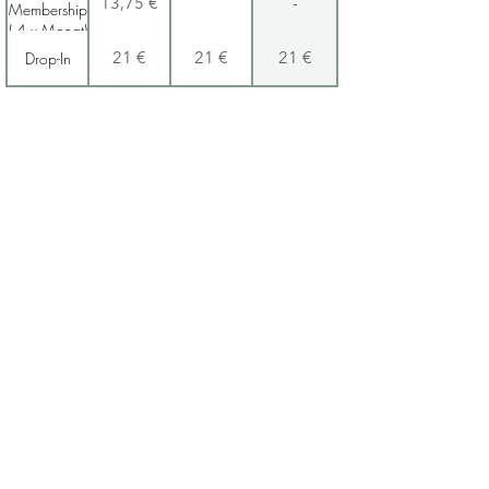
13,75 €
-
Membership
( 4 x Monat)
Drop-In
21 €
21 €
21 €