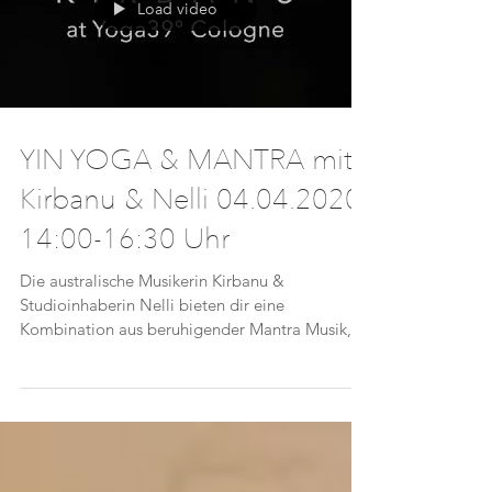
Load video
YIN YOGA & MANTRA mit
Kirbanu & Nelli 04.04.2020
14:00-16:30 Uhr
Die australische Musikerin Kirbanu &
Studioinhaberin Nelli bieten dir eine
Kombination aus beruhigender Mantra Musik,
Meditation und Yin...