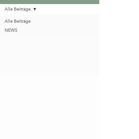
Alle Beiträge
IN DEN NEWSLETTER EINTRAGEN
Alle Beiträge
NEWS