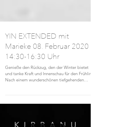
YIN EXTENDED mit
Marieke 08. Februar 2020
14:30-16:30 Uhr
Genieße den Rückzug, den der Winter bietet
und tanke Kraft und Innenschau für den Frühling.
Nach einem wunderschönen tiefgehenden
Auftakt...