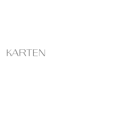
Nur bis zum 1.September.
Nur bis zum 1.September.
KARTEN